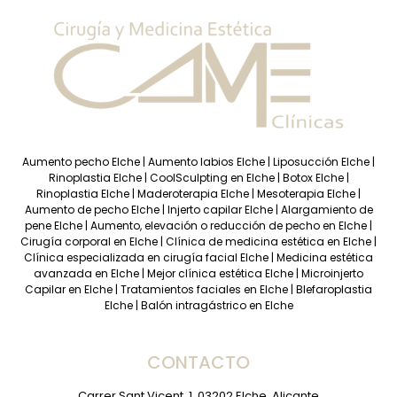
Aumento pecho Elche
|
Aumento labios Elche
|
Liposucción Elche
|
Rinoplastia Elche
|
CoolSculpting en Elche
|
Botox Elche
|
Rinoplastia Elche
|
Maderoterapia Elche
|
Mesoterapia Elche
|
Aumento de pecho Elche
|
Injerto capilar Elche
|
Alargamiento de
pene Elche
|
Aumento, elevación o reducción de pecho en Elche
|
Cirugía corporal en Elche
|
Clínica de medicina estética en Elche
|
Clínica especializada en cirugía facial Elche
|
Medicina estética
avanzada en Elche
|
Mejor clínica estética Elche
|
Microinjerto
Capilar en Elche
|
Tratamientos faciales en Elche
|
Blefaroplastia
Elche
|
Balón intragástrico en Elche
CONTACTO
Carrer Sant Vicent, 1, 03202 Elche, Alicante