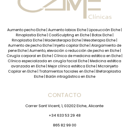
Aumento pecho Elche
|
Aumento labios Elche
|
Liposucción Elche
|
Rinoplastia Elche
|
CoolSculpting en Elche
|
Botox Elche
|
Rinoplastia Elche
|
Maderoterapia Elche
|
Mesoterapia Elche
|
Aumento de pecho Elche
|
Injerto capilar Elche
|
Alargamiento de
pene Elche
|
Aumento, elevación o reducción de pecho en Elche
|
Cirugía corporal en Elche
|
Clínica de medicina estética en Elche
|
Clínica especializada en cirugía facial Elche
|
Medicina estética
avanzada en Elche
|
Mejor clínica estética Elche
|
Microinjerto
Capilar en Elche
|
Tratamientos faciales en Elche
|
Blefaroplastia
Elche
|
Balón intragástrico en Elche
CONTACTO
Carrer Sant Vicent, 1, 03202 Elche, Alicante
+34 633 53 29 48
865 82 99 00