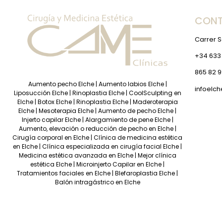
CON
Carrer S
+34 633
865 82 9
Aumento pecho Elche
|
Aumento labios Elche
|
infoelc
Liposucción Elche
|
Rinoplastia Elche
|
CoolSculpting en
Elche
|
Botox Elche
|
Rinoplastia Elche
|
Maderoterapia
Elche
|
Mesoterapia Elche
|
Aumento de pecho Elche
|
Injerto capilar Elche
|
Alargamiento de pene Elche
|
Aumento, elevación o reducción de pecho en Elche
|
Cirugía corporal en Elche
|
Clínica de medicina estética
en Elche
|
Clínica especializada en cirugía facial Elche
|
Medicina estética avanzada en Elche
|
Mejor clínica
estética Elche
|
Microinjerto Capilar en Elche
|
Tratamientos faciales en Elche
|
Blefaroplastia Elche
|
Balón intragástrico en Elche