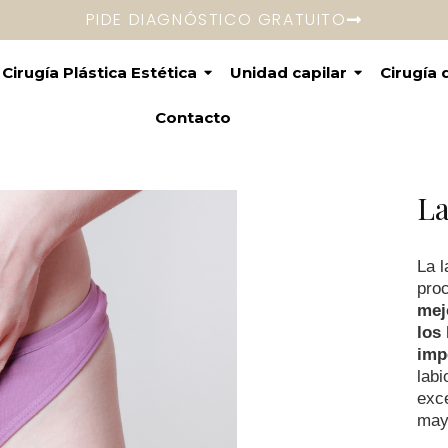
PIDE DIAGNÓSTICO GRATUITO
Cirugía Plástica Estética
Unidad capilar
Cirugía
Contacto
La
La l
proc
mej
los 
imp
labi
exce
mayo