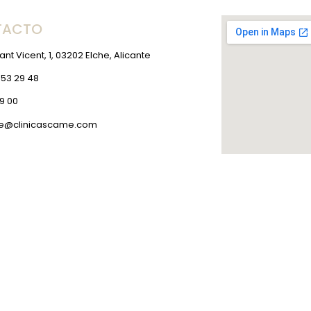
TACTO
ant Vicent, 1, 03202 Elche, Alicante
 53 29 48
9 00
he@clinicascame.com