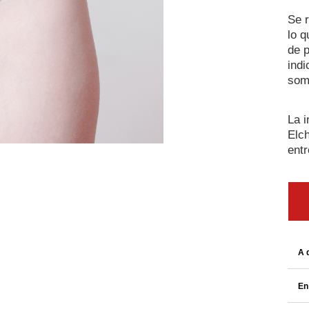
Se r
lo q
de p
indi
some
La i
Elch
entr
A 
En