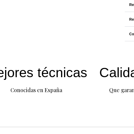
Re
Re
Co
jores técnicas
Calid
Conocidas en España
Que garan